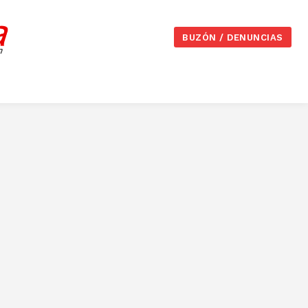
BUZÓN / DENUNCIAS
os
Extensiones Administrativas
Fiestas
Generalitat
Grupo Socialista