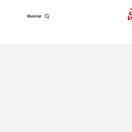
Buscar
Alcaldía
Bienestar Social
Comercio
Contratación
Cultura
Dep