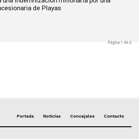
 una indemnización millonaria por una
ncesionaria de Playas
Página 1 de 2
Portada
Noticias
Concejales
Contacto