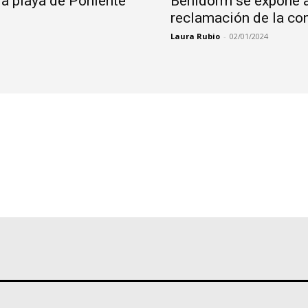
a playa de Poniente
Benidorm se expone a
reclamación de la co
Laura Rubio
-
02/01/2024