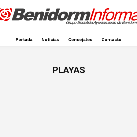
Portada
Noticias
Concejales
Contacto
PLAYAS
ortes
Diputación Alicante
Educación
Empleo
Espacio Público
Event