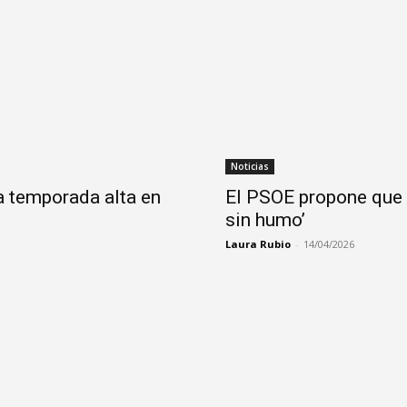
Noticias
la temporada alta en
El PSOE propone que 
sin humo’
Laura Rubio
-
14/04/2026