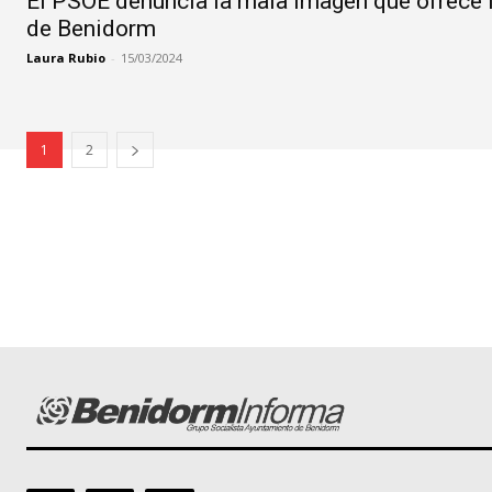
El PSOE denuncia la mala imagen que ofrece l
de Benidorm
Laura Rubio
-
15/03/2024
1
2