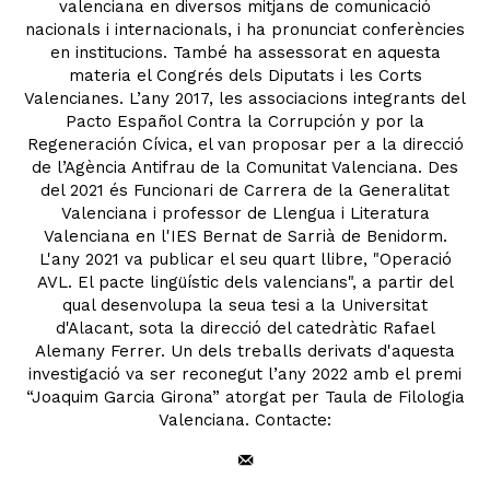
valenciana en diversos mitjans de comunicació
nacionals i internacionals, i ha pronunciat conferències
en institucions. També ha assessorat en aquesta
materia el Congrés dels Diputats i les Corts
Valencianes. L’any 2017, les associacions integrants del
Pacto Español Contra la Corrupción y por la
Regeneración Cívica, el van proposar per a la direcció
de l’Agència Antifrau de la Comunitat Valenciana. Des
del 2021 és Funcionari de Carrera de la Generalitat
Valenciana i professor de Llengua i Literatura
Valenciana en l'IES Bernat de Sarrià de Benidorm.
L'any 2021 va publicar el seu quart llibre, "Operació
AVL. El pacte lingüístic dels valencians", a partir del
qual desenvolupa la seua tesi a la Universitat
d'Alacant, sota la direcció del catedràtic Rafael
Alemany Ferrer. Un dels treballs derivats d'aquesta
investigació va ser reconegut l’any 2022 amb el premi
“Joaquim Garcia Girona” atorgat per Taula de Filologia
Valenciana. Contacte: