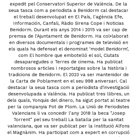
expedit pel Conservatori Superior de València. De la
seua tasca com a periodista a Benidorm cal destacar
el treball desenvolupat en El País, l'agència Efe,
Información, Canfali, Ràdio Sirena Cope i Noticias
Benidorm. Durant els anys 2014 i 2015 va ser cap de
premsa de l'Ajuntament de Benidorm. Ha col•laborat
en diversos documentals i programes de televisió en
els quals ha defensat el denominat ‘model Benidorm’,
com El hombre que embotelló el sol, Ciutats
desaparegudes o Terres de cinema. Ha publicat
nombrosos articles i reportatges sobre la història i
tradicions de Benidorm. El 2023 va ser mantenidor de
la Carta de Poblament en el seu 998 aniversari. Cal
destacar la seua tasca com a periodista d’investigació
desenvolupada a València. Ha publicat tres llibres, un
dels quals, Yonquis del dinero, ha sigut portat al teatre
per la companyia Pot de Plom. La Unió de Periodistes
Valencians li va concedir l'any 2018 la beca "Josep
Torrent" pel seu treball La batalla per la sanitat
valenciana, que va ser publicat per la Institució Alfons
el Magnànim. Ha participat com a expert en corrupció