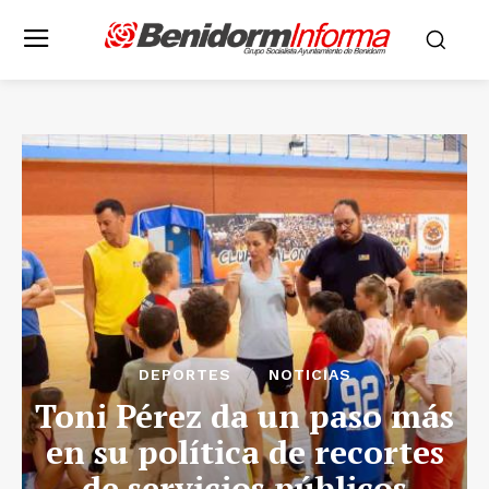
DEPORTES
NOTICIAS
Toni Pérez da un paso más
en su política de recortes
de servicios públicos