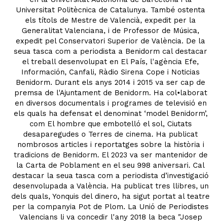
Universitat Politècnica de Catalunya. També ostenta
els títols de Mestre de Valencià, expedit per la
Generalitat Valenciana, i de Professor de Música,
expedit pel Conservatori Superior de València. De la
seua tasca com a periodista a Benidorm cal destacar
el treball desenvolupat en El País, l'agència Efe,
Información, Canfali, Ràdio Sirena Cope i Noticias
Benidorm. Durant els anys 2014 i 2015 va ser cap de
premsa de l'Ajuntament de Benidorm. Ha col•laborat
en diversos documentals i programes de televisió en
els quals ha defensat el denominat ‘model Benidorm’,
com El hombre que embotelló el sol, Ciutats
desaparegudes o Terres de cinema. Ha publicat
nombrosos articles i reportatges sobre la història i
tradicions de Benidorm. El 2023 va ser mantenidor de
la Carta de Poblament en el seu 998 aniversari. Cal
destacar la seua tasca com a periodista d’investigació
desenvolupada a València. Ha publicat tres llibres, un
dels quals, Yonquis del dinero, ha sigut portat al teatre
per la companyia Pot de Plom. La Unió de Periodistes
Valencians li va concedir l'any 2018 la beca "Josep