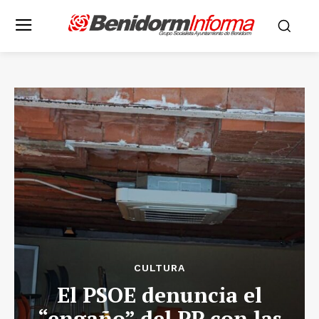
CULTURA
El PSOE denuncia el
“engaño” del PP con las