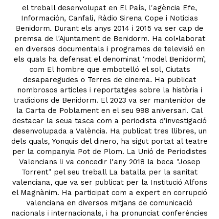
el treball desenvolupat en El País, l'agència Efe,
Información, Canfali, Ràdio Sirena Cope i Noticias
Benidorm. Durant els anys 2014 i 2015 va ser cap de
premsa de l'Ajuntament de Benidorm. Ha col•laborat
en diversos documentals i programes de televisió en
els quals ha defensat el denominat ‘model Benidorm’,
com El hombre que embotelló el sol, Ciutats
desaparegudes o Terres de cinema. Ha publicat
nombrosos articles i reportatges sobre la història i
tradicions de Benidorm. El 2023 va ser mantenidor de
la Carta de Poblament en el seu 998 aniversari. Cal
destacar la seua tasca com a periodista d’investigació
desenvolupada a València. Ha publicat tres llibres, un
dels quals, Yonquis del dinero, ha sigut portat al teatre
per la companyia Pot de Plom. La Unió de Periodistes
Valencians li va concedir l'any 2018 la beca "Josep
Torrent" pel seu treball La batalla per la sanitat
valenciana, que va ser publicat per la Institució Alfons
el Magnànim. Ha participat com a expert en corrupció
valenciana en diversos mitjans de comunicació
nacionals i internacionals, i ha pronunciat conferències