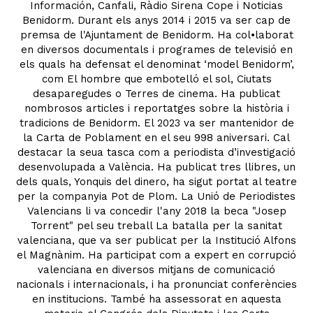
Información, Canfali, Ràdio Sirena Cope i Noticias
Benidorm. Durant els anys 2014 i 2015 va ser cap de
premsa de l'Ajuntament de Benidorm. Ha col•laborat
en diversos documentals i programes de televisió en
els quals ha defensat el denominat ‘model Benidorm’,
com El hombre que embotelló el sol, Ciutats
desaparegudes o Terres de cinema. Ha publicat
nombrosos articles i reportatges sobre la història i
tradicions de Benidorm. El 2023 va ser mantenidor de
la Carta de Poblament en el seu 998 aniversari. Cal
destacar la seua tasca com a periodista d’investigació
desenvolupada a València. Ha publicat tres llibres, un
dels quals, Yonquis del dinero, ha sigut portat al teatre
per la companyia Pot de Plom. La Unió de Periodistes
Valencians li va concedir l'any 2018 la beca "Josep
Torrent" pel seu treball La batalla per la sanitat
valenciana, que va ser publicat per la Institució Alfons
el Magnànim. Ha participat com a expert en corrupció
valenciana en diversos mitjans de comunicació
nacionals i internacionals, i ha pronunciat conferències
en institucions. També ha assessorat en aquesta