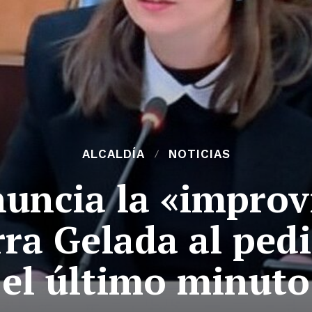
ALCALDÍA
NOTICIAS
uncia la «improv
rra Gelada al ped
el último minuto