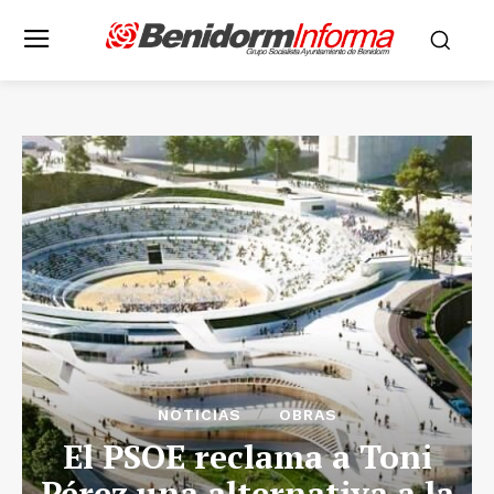
NOTICIAS
OBRAS
El PSOE reclama a Toni
Pérez una alternativa a la