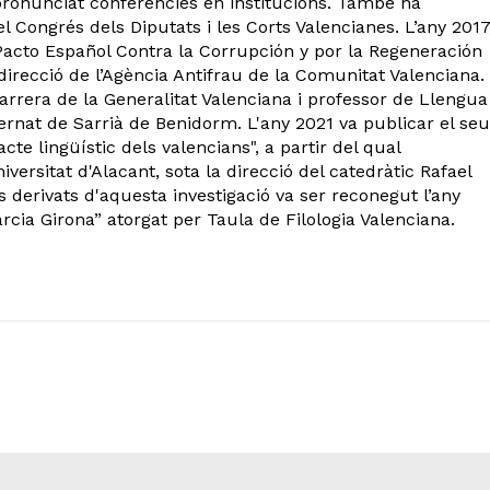
a pronunciat conferències en institucions. També ha
 Congrés dels Diputats i les Corts Valencianes. L’any 2017
 Pacto Español Contra la Corrupción y por la Regeneración
 direcció de l’Agència Antifrau de la Comunitat Valenciana.
arrera de la Generalitat Valenciana i professor de Llengua 
Bernat de Sarrià de Benidorm. L'any 2021 va publicar el seu
acte lingüístic dels valencians", a partir del qual
versitat d'Alacant, sota la direcció del catedràtic Rafael
 derivats d'aquesta investigació va ser reconegut l’any
ia Girona” atorgat per Taula de Filologia Valenciana.