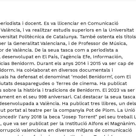
eriodista i docent. Es va llicenciar en Comunicació
València, i va realitzar estudis superiors en la Universitat
ersitat Politècnica de Catalunya. També ostenta els títols
er la Generalitat Valenciana, i de Professor de Música,
or de València. De la seua tasca com a periodista a
 desenvolupat en El País, l'agència Efe, Información,
ticias Benidorm. Durant els anys 2014 i 2015 va ser cap de
dorm. Ha col•laborat en diversos documentals i
quals ha defensat el denominat ‘model Benidorm’, com El
iutats desaparegudes o Terres de cinema. Ha publicat
 sobre la història i tradicions de Benidorm. El 2023 va ser
ment en el seu 998 aniversari. Cal destacar la seua tasca
desenvolupada a València. Ha publicat tres llibres, un del
gut portat al teatre per la companyia Pot de Plom. La Unió
concedir l'any 2018 la beca "Josep Torrent" pel seu treball 
a, que va ser publicat per la Institució Alfons el Magnànim.
corrupció valenciana en diversos mitjans de comunicació