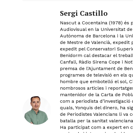
Sergi Castillo
Nascut a Cocentaina (1978) és p
Audiovisual en la Universitat de 
Autònoma de Barcelona i la Univ
de Mestre de Valencià, expedit p
expedit pel Conservatori Superi
Benidorm cal destacar el treball
Canfali, Ràdio Sirena Cope i No
premsa de l'Ajuntament de Beni
programes de televisió en els 
hombre que embotelló el sol, C
nombrosos articles i reportatges
mantenidor de la Carta de Pobla
com a periodista d’investigació 
quals, Yonquis del dinero, ha si
de Periodistes Valencians li va 
batalla per la sanitat valencian
Ha participat com a expert en 