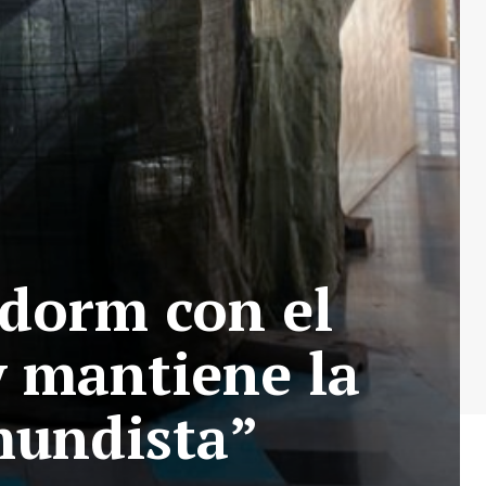
idorm con el
y mantiene la
mundista”