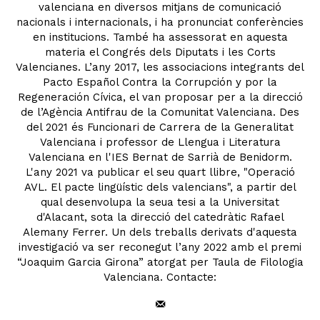
valenciana en diversos mitjans de comunicació
nacionals i internacionals, i ha pronunciat conferències
en institucions. També ha assessorat en aquesta
materia el Congrés dels Diputats i les Corts
Valencianes. L’any 2017, les associacions integrants del
Pacto Español Contra la Corrupción y por la
Regeneración Cívica, el van proposar per a la direcció
de l’Agència Antifrau de la Comunitat Valenciana. Des
del 2021 és Funcionari de Carrera de la Generalitat
Valenciana i professor de Llengua i Literatura
Valenciana en l'IES Bernat de Sarrià de Benidorm.
L'any 2021 va publicar el seu quart llibre, "Operació
AVL. El pacte lingüístic dels valencians", a partir del
qual desenvolupa la seua tesi a la Universitat
d'Alacant, sota la direcció del catedràtic Rafael
Alemany Ferrer. Un dels treballs derivats d'aquesta
investigació va ser reconegut l’any 2022 amb el premi
“Joaquim Garcia Girona” atorgat per Taula de Filologia
Valenciana. Contacte: