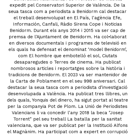
expedit pel Conservatori Superior de València. De la
seua tasca com a periodista a Benidorm cal destacar
el treball desenvolupat en El País, l'agència Efe,
Información, Canfali, Ràdio Sirena Cope i Noticias
Benidorm. Durant els anys 2014 i 2015 va ser cap de
premsa de l'Ajuntament de Benidorm. Ha col•laborat
en diversos documentals i programes de televisió en
els quals ha defensat el denominat ‘model Benidorm’,
com El hombre que embotelló el sol, Ciutats
desaparegudes o Terres de cinema. Ha publicat
nombrosos articles i reportatges sobre la història i
tradicions de Benidorm. El 2023 va ser mantenidor de
la Carta de Poblament en el seu 998 aniversari. Cal
destacar la seua tasca com a periodista d’investigació
desenvolupada a València. Ha publicat tres llibres, un
dels quals, Yonquis del dinero, ha sigut portat al teatre
per la companyia Pot de Plom. La Unió de Periodistes
Valencians li va concedir l'any 2018 la beca "Josep
Torrent" pel seu treball La batalla per la sanitat
valenciana, que va ser publicat per la Institució Alfons
el Magnànim. Ha participat com a expert en corrupció