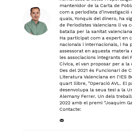
mantenidor de la Carta de Pobla
com a periodista d’investigació 
quals, Yonquis del dinero, ha si
de Periodistes Valencians li va 
batalla per la sanitat valencian
Ha participat com a expert en 
nacionals i internacionals, i h
assessorat en aquesta materia el
les associacions integrants del
Cívica, el van proposar per a la
Des del 2021 és Funcionari de C
Literatura Valenciana en l'IES 
quart llibre, "Operació AVL. El p
desenvolupa la seua tesi a la Uni
Alemany Ferrer. Un dels treballs
2022 amb el premi “Joaquim Garc
Contacte: