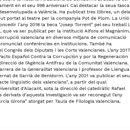
ment en el seu 998 aniversari. Cal destacar la seua tasca
desenvolupada a València. Ha publicat tres llibres, un del
gut portat al teatre per la companyia Pot de Plom. La Unió
concedir l'any 2018 la beca "Josep Torrent" pel seu treball 
a, que va ser publicat per la Institució Alfons el Magnànim.
corrupció valenciana en diversos mitjans de comunicació
a pronunciat conferències en institucions. També ha
 Congrés dels Diputats i les Corts Valencianes. L’any 2017
 Pacto Español Contra la Corrupción y por la Regeneración
 direcció de l’Agència Antifrau de la Comunitat Valenciana.
arrera de la Generalitat Valenciana i professor de Llengua 
Bernat de Sarrià de Benidorm. L'any 2021 va publicar el seu
acte lingüístic dels valencians", a partir del qual
versitat d'Alacant, sota la direcció del catedràtic Rafael
 derivats d'aquesta investigació va ser reconegut l’any
ia Girona” atorgat per Taula de Filologia Valenciana.