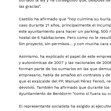
burlado la ley y ha conseguido que, después de
las gracias”.
Castillo ha afirmado que “hoy culmina su burla 
caso durante 21 años, principalmente el incumpl
este ayuntamiento para hacer un parking, 500 m
hostal de 6 habitaciones. Pero como no le result
Sin proyecto, sin permisos… y con mucha cara 
Asimismo, ha explicado el papel de este empres
y autonómicas de 2007 y las nacionales de 2008,
forman parte de los sumarios en las que demuest
empresario, habla de amaños en contratos y de r
que el exalcalde del PP, Manuel Pérez Fenoll, re
devolvió. También ha afirmado que durante los 
Ayuntamiento de Benidorm “como si fuera su cor
El representante socialista ha exigido al ejecut