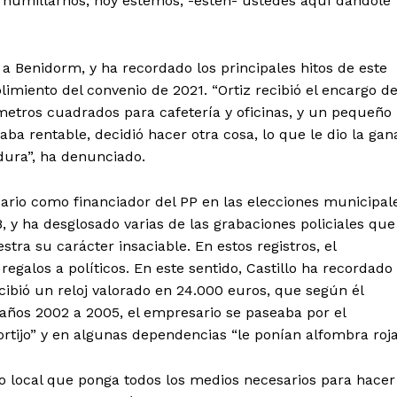
 humillarnos, hoy estemos, -estén- ustedes aquí dándole
a Benidorm, y ha recordado los principales hitos de este
imiento del convenio de 2021. “Ortiz recibió el encargo d
etros cuadrados para cafetería y oficinas, y un pequeño
aba rentable, decidió hacer otra cosa, lo que le dio la gan
dura”, ha denunciado.
ario como financiador del PP en las elecciones municipal
 y ha desglosado varias de las grabaciones policiales que
ra su carácter insaciable. En estos registros, el
egalos a políticos. En este sentido, Castillo ha recordado
cibió un reloj valorado en 24.000 euros, que según él
años 2002 a 2005, el empresario se paseaba por el
tijo” y en algunas dependencias “le ponían alfombra roja
ivo local que ponga todos los medios necesarios para hacer