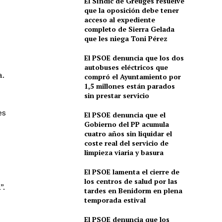
El Síndic de Greuges resuelve
que la oposición debe tener
acceso al expediente
completo de Sierra Gelada
que les niega Toni Pérez
e
El PSOE denuncia que los dos
autobuses eléctricos que
a.
compró el Ayuntamiento por
1,5 millones están parados
sin prestar servicio
es
El PSOE denuncia que el
Gobierno del PP acumula
cuatro años sin liquidar el
coste real del servicio de
limpieza viaria y basura
El PSOE lamenta el cierre de
los centros de salud por las
”.
tardes en Benidorm en plena
temporada estival
El PSOE denuncia que los