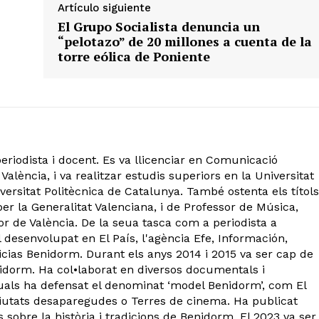
Artículo siguiente
El Grupo Socialista denuncia un
“pelotazo” de 20 millones a cuenta de la
torre eólica de Poniente
eriodista i docent. Es va llicenciar en Comunicació
València, i va realitzar estudis superiors en la Universitat
ersitat Politècnica de Catalunya. També ostenta els títols
er la Generalitat Valenciana, i de Professor de Música,
or de València. De la seua tasca com a periodista a
 desenvolupat en El País, l'agència Efe, Información,
ticias Benidorm. Durant els anys 2014 i 2015 va ser cap de
dorm. Ha col•laborat en diversos documentals i
quals ha defensat el denominat ‘model Benidorm’, com El
iutats desaparegudes o Terres de cinema. Ha publicat
 sobre la història i tradicions de Benidorm. El 2023 va ser