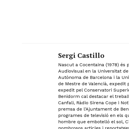
Sergi Castillo
Nascut a Cocentaina (1978) és p
Audiovisual en la Universitat de 
Autònoma de Barcelona i la Univ
de Mestre de Valencià, expedit p
expedit pel Conservatori Superi
Benidorm cal destacar el treball
Canfali, Ràdio Sirena Cope i No
premsa de l'Ajuntament de Beni
programes de televisió en els 
hombre que embotelló el sol, C
nombrosos articles i reportatges